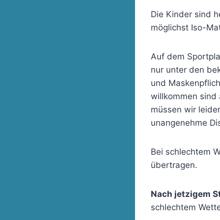
Die Kinder sind h
möglichst Iso-Ma
Auf dem Sportplat
nur unter den be
und Maskenpflich
willkommen sind 
müssen wir leider
unangenehme Dis
Bei schlechtem W
übertragen.
Nach jetzigem St
schlechtem Wetter