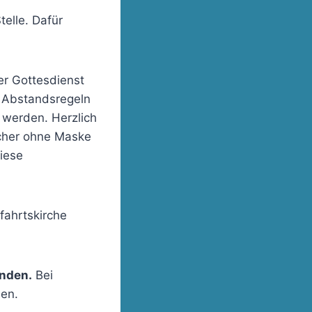
telle. Dafür
der Gottesdienst
n Abstandsregeln
 werden. Herzlich
ucher ohne Maske
iese
fahrtskirche
inden.
Bei
hen.