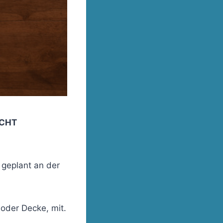
ICHT
 geplant an der
 oder Decke, mit.