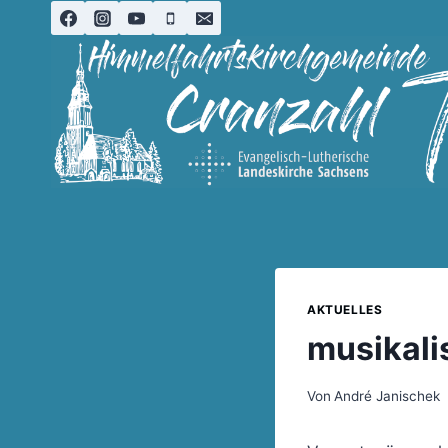
Zum
Inhalt
springen
AKTUELLES
musikali
Von
André Janischek