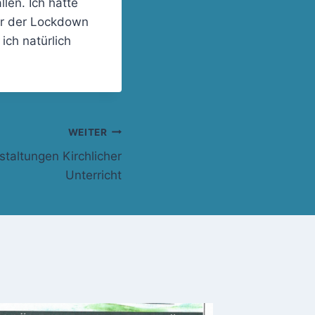
len. Ich hatte
er der Lockdown
ich natürlich
WEITER
taltungen Kirchlicher
Unterricht