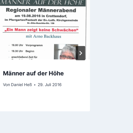
Männer auf der Höhe
Gemein
März 2
Von
Daniel Heß
29. Juli 2016
Von
Daniel