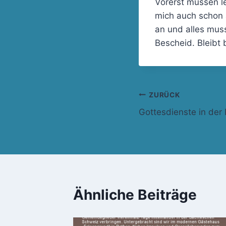
Vorerst müssen le
mich auch schon 
an und alles mus
Bescheid. Bleibt 
Beitragsnavi
ZURÜCK
Gottesdienste in der
Ähnliche Beiträge