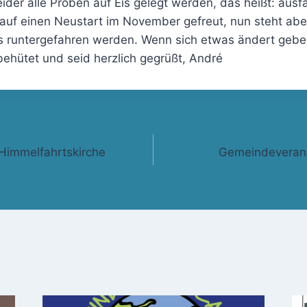
ider alle Proben auf Eis gelegt werden, das heißt: ausfal
auf einen Neustart im November gefreut, nun steht ab
s runtergefahren werden. Wenn sich etwas ändert gebe 
behütet und seid herzlich gegrüßt, André
gation
 Himmelfahrtskirche
Gemeindeverans