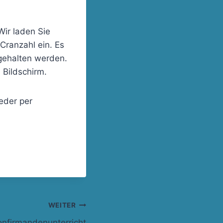
Wir laden Sie
Cranzahl ein. Es
ngehalten werden.
 Bildschirm.
eder per
WEITER
onfirmandenunterricht