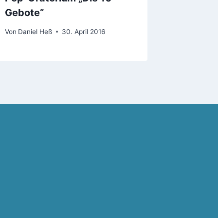
Gebote“
Novem
Von
Daniel Heß
30. April 2016
Von
Daniel