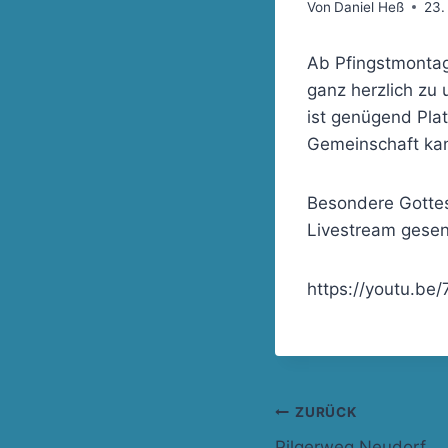
Von
Daniel Heß
23.
Ab Pfingstmontag
ganz herzlich zu 
ist genügend Pla
Gemeinschaft kan
Besondere Gotte
Livestream gesen
https://youtu.be
Beitragsnavi
ZURÜCK
Pilgerweg Neudorf