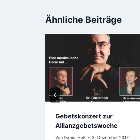
Ähnliche Beiträge
am 1.
Gebetskonzert zur
Allianzgebetswoche
r 2024
Von
Daniel Heß
3. Dezember 2017