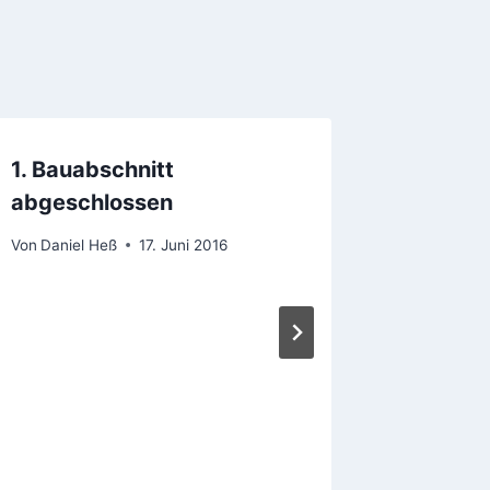
1. Bauabschnitt
abgeschlossen
Von
Daniel Heß
17. Juni 2016
Gemein
Von
Daniel