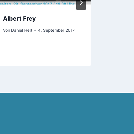
Albert Frey
Festlic
Weihna
Von
Daniel Heß
4. September 2017
Neudor
Von
Daniel