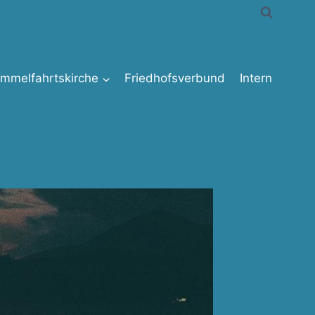
immelfahrtskirche
Friedhofsverbund
Intern