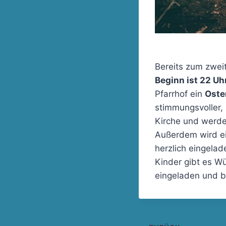
Bereits zum zwei
Beginn ist 22 Uh
Pfarrhof ein
Oste
stimmungsvoller, 
Kirche und werde
Außerdem wird ei
herzlich eingela
Kinder gibt es W
eingeladen und b