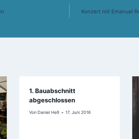
gation
en
Konzert mit Emanuel Re
1. Bauabschnitt
abgeschlossen
Von
Daniel Heß
17. Juni 2016