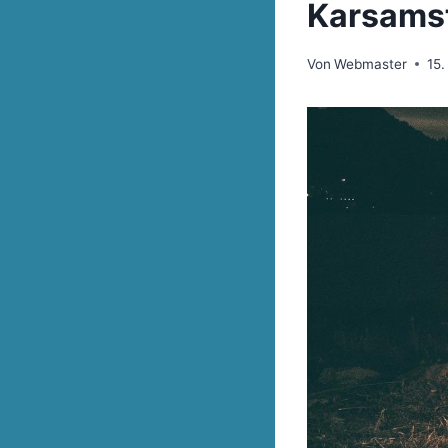
Karsamst
Von
Webmaster
15.