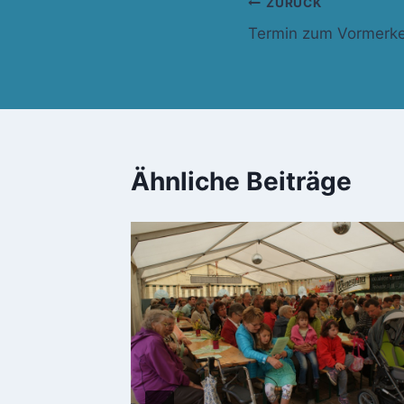
Beitragsnavi
ZURÜCK
Termin zum Vormerk
Ähnliche Beiträge