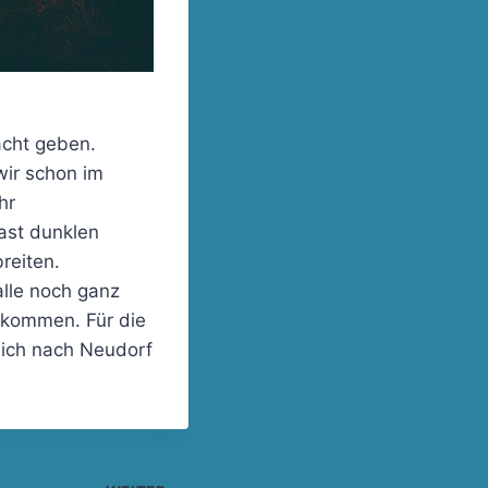
acht geben.
wir schon im
hr
fast dunklen
reiten.
lle noch ganz
 kommen. Für die
lich nach Neudorf