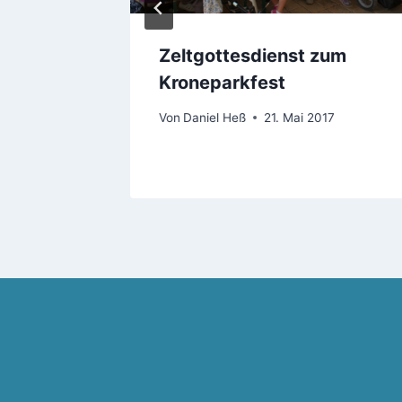
sche
Zeltgottesdienst zum
Kroneparkfest
ni 2021
Von
Daniel Heß
21. Mai 2017