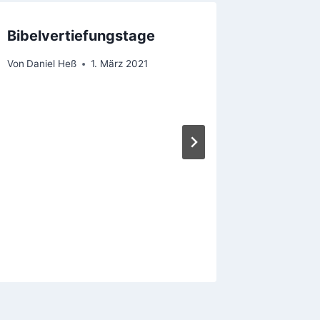
Bibelvertiefungstage
Von
Daniel Heß
1. März 2021
Gemein
März 2
Von
Daniel