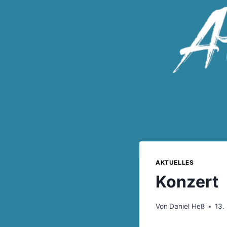
AKTUELLES
Konzert
Von
Daniel Heß
13.