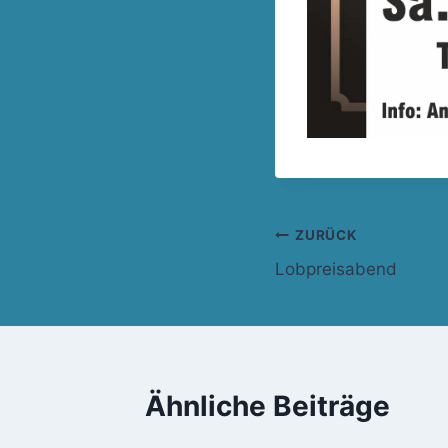
Beitragsnavi
ZURÜCK
Lobpreisabend
Ähnliche Beiträge