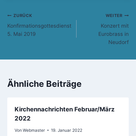
Beitragsnavigation
ZURÜCK
WEITER
Konfirmationsgottesdienst
Konzert mit
5. Mai 2019
Eurobrass in
Neudorf
Ähnliche Beiträge
Kirchennachrichten Februar/März
2022
Von
Webmaster
19. Januar 2022