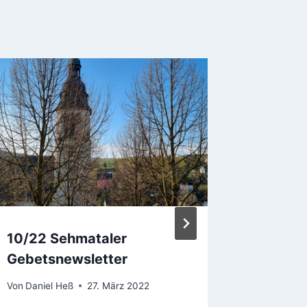
10/22 Sehmataler
Gemein
Gebetsnewsletter
2025 –
Von
Daniel Heß
27. März 2022
Von
Daniel