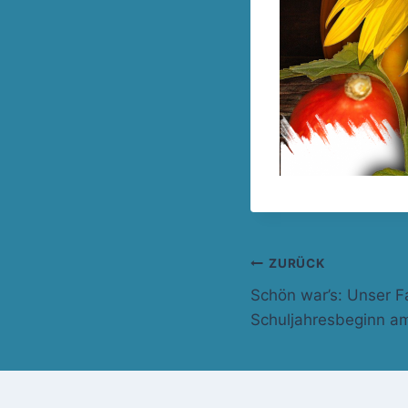
Beitragsnavi
ZURÜCK
Schön war’s: Unser F
Schuljahresbeginn a