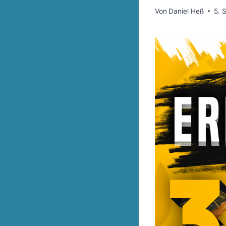
Von
Daniel Heß
5. 