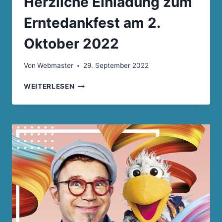
Herzliche Einladung zum
Erntedankfest am 2.
Oktober 2022
Von
Webmaster
29. September 2022
HERZLICHE
WEITERLESEN
EINLADUNG
ZUM
ERNTEDANKFEST
AM
2.
OKTOBER
2022