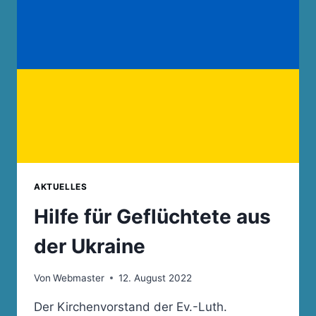
23.
SEPTEMBER
2022
IM
TURNERHEIM
CRANZAHL
–
BEGINN
17
UHR
AKTUELLES
Hilfe für Geflüchtete aus
der Ukraine
Von
Webmaster
12. August 2022
Der Kirchenvorstand der Ev.-Luth.