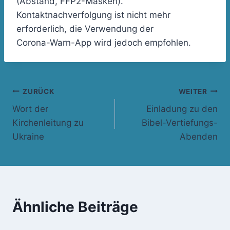
(Abstand, FFP2-Masken).
Kontaktnachverfolgung ist nicht mehr
erforderlich, die Verwendung der
Corona-Warn-App wird jedoch empfohlen.
Beitragsnavigation
ZURÜCK
WEITER
Wort der
Einladung zu den
Kirchenleitung zu
Bibel-Vertiefungs-
Ukraine
Abenden
Ähnliche Beiträge