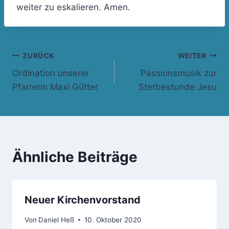
weiter zu eskalieren. Amen.
Beitragsnavigation
ZURÜCK
WEITER
Ordination unserer
Passionsmusik zur
Pfarrerin Maxi Gütter
Sterbestunde Jesu
Ähnliche Beiträge
Neuer Kirchenvorstand
Von
Daniel Heß
10. Oktober 2020